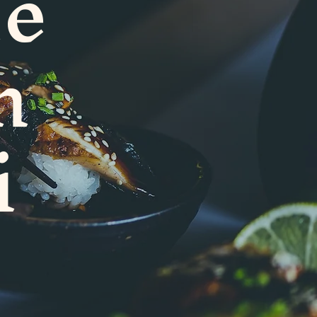
ue
n
i